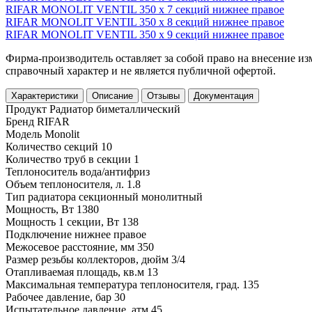
RIFAR MONOLIT VENTIL 350 х 7 секций нижнее правое
RIFAR MONOLIT VENTIL 350 х 8 секций нижнее правое
RIFAR MONOLIT VENTIL 350 х 9 секций нижнее правое
Фирма-производитель оставляет за собой право на внесение и
справочный характер и не является публичной офертой.
Характеристики
Описание
Отзывы
Документация
Продукт
Радиатор биметаллический
Бренд
RIFAR
Модель
Monolit
Количество секций
10
Количество труб в секции
1
Теплоноситель
вода/антифриз
Объем теплоносителя, л.
1.8
Тип радиатора
секционный монолитный
Мощность, Вт
1380
Мощность 1 секции, Вт
138
Подключение
нижнее правое
Межосевое расстояние, мм
350
Размер резьбы коллекторов, дюйм
3/4
Отапливаемая площадь, кв.м
13
Максимальная температура теплоносителя, град.
135
Рабочее давление, бар
30
Испытательное давление, атм
45