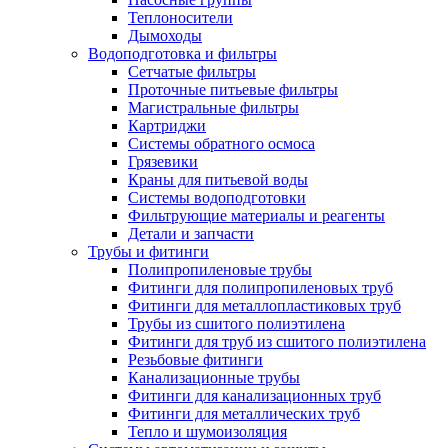
Теплоносители
Дымоходы
Водоподготовка и фильтры
Сетчатые фильтры
Проточные питьевые фильтры
Магистральные фильтры
Картриджи
Системы обратного осмоса
Грязевики
Краны для питьевой воды
Системы водоподготовки
Фильтрующие материалы и реагенты
Детали и запчасти
Трубы и фитинги
Полипропиленовые трубы
Фитинги для полипропиленовых труб
Фитинги для металлопластиковых труб
Трубы из сшитого полиэтилена
Фитинги для труб из сшитого полиэтилена
Резьбовые фитинги
Канализационные трубы
Фитинги для канализационных труб
Фитинги для металлических труб
Тепло и шумоизоляция