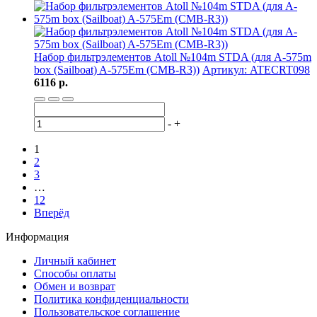
Набор фильтрэлементов Atoll №104m STDA (для A-575m
box (Sailboat) A-575Em (CMB-R3))
Артикул: ATECRT098
6116 р.
-
+
1
2
3
…
12
Вперёд
Информация
Личный кабинет
Способы оплаты
Обмен и возврат
Политика конфиденциальности
Пользовательское соглашение