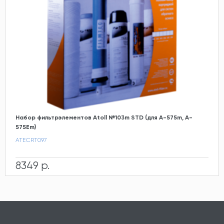
Набор фильтрэлементов Atoll №103m STD (для A-575m, A-
575Em)
ATECRT097
8349 р.