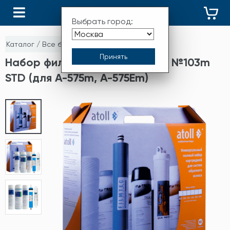
КАТАЛОГ
Выбрать город:
Каталог
/
Все бренды
/
ATOLL
Набор фильтрэлементов Atoll №103m
STD (для A-575m, A-575Em)