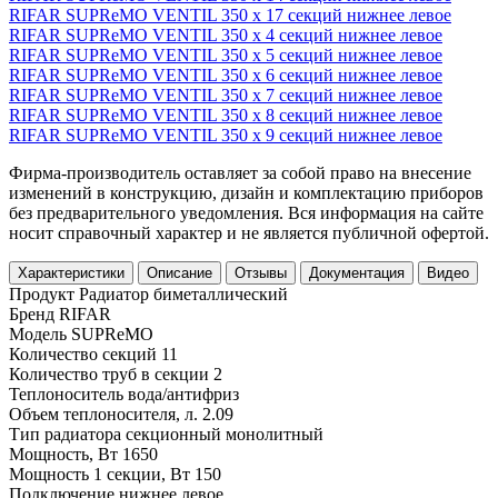
RIFAR SUPReMO VENTIL 350 х 17 секций нижнее левое
RIFAR SUPReMO VENTIL 350 х 4 секций нижнее левое
RIFAR SUPReMO VENTIL 350 х 5 секций нижнее левое
RIFAR SUPReMO VENTIL 350 х 6 секций нижнее левое
RIFAR SUPReMO VENTIL 350 х 7 секций нижнее левое
RIFAR SUPReMO VENTIL 350 х 8 секций нижнее левое
RIFAR SUPReMO VENTIL 350 х 9 секций нижнее левое
Фирма-производитель оставляет за собой право на внесение
изменений в конструкцию, дизайн и комплектацию приборов
без предварительного уведомления. Вся информация на сайте
носит справочный характер и не является публичной офертой.
Характеристики
Описание
Отзывы
Документация
Видео
Продукт
Радиатор биметаллический
Бренд
RIFAR
Модель
SUPReMO
Количество секций
11
Количество труб в секции
2
Теплоноситель
вода/антифриз
Объем теплоносителя, л.
2.09
Тип радиатора
секционный монолитный
Мощность, Вт
1650
Мощность 1 секции, Вт
150
Подключение
нижнее левое