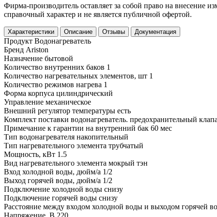
Фирма-производитель оставляет за собой право на внесение и
справочный характер и не является публичной офертой.
Характеристики
Описание
Отзывы
Документация
Продукт
Водонагреватель
Бренд
Ariston
Назначение
бытовой
Количество внутренних баков
1
Количество нагревательных элементов, шт
1
Количество режимов нагрева
1
Форма корпуса
цилиндрический
Управление
механическое
Внешний регулятор температуры
есть
Комплект поставки
водонагреватель. предохранительный клапа
Примечание к гарантии
на внутренний бак 60 мес
Тип водонагревателя
накопительный
Тип нагревательного элемента
трубчатый
Мощность, кВт
1.5
Вид нагревательного элемента
мокрый тэн
Вход холодной воды, дюйм/а
1/2
Выход горячей воды, дюйм/а
1/2
Подключение холодной воды
снизу
Подключение горячей воды
снизу
Расстояние между входом холодной воды и выходом горячей в
Напряжение, В
220