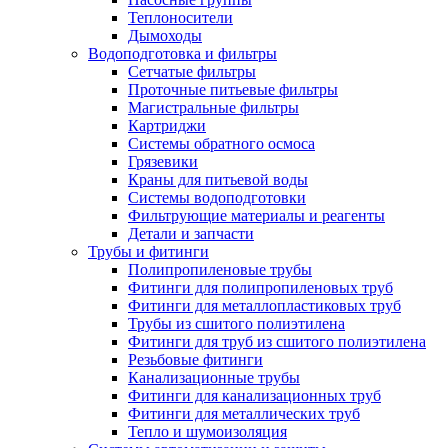
Теплоносители
Дымоходы
Водоподготовка и фильтры
Сетчатые фильтры
Проточные питьевые фильтры
Магистральные фильтры
Картриджи
Системы обратного осмоса
Грязевики
Краны для питьевой воды
Системы водоподготовки
Фильтрующие материалы и реагенты
Детали и запчасти
Трубы и фитинги
Полипропиленовые трубы
Фитинги для полипропиленовых труб
Фитинги для металлопластиковых труб
Трубы из сшитого полиэтилена
Фитинги для труб из сшитого полиэтилена
Резьбовые фитинги
Канализационные трубы
Фитинги для канализационных труб
Фитинги для металлических труб
Тепло и шумоизоляция