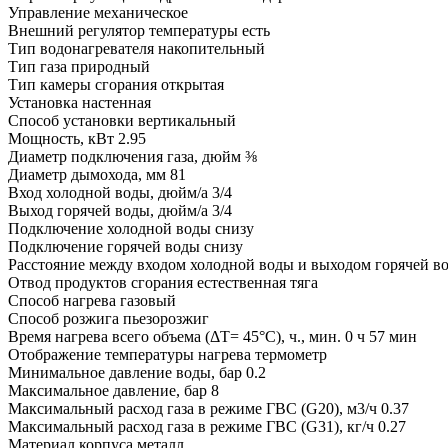
Управление
механическое
Внешний регулятор температуры
есть
Тип водонагревателя
накопительный
Тип газа
природный
Тип камеры сгорания
открытая
Установка
настенная
Способ установки
вертикальный
Мощность, кВт
2.95
Диаметр подключения газа, дюйм
⅜
Диаметр дымохода, мм
81
Вход холодной воды, дюйм/а
3/4
Выход горячей воды, дюйм/а
3/4
Подключение холодной воды
снизу
Подключение горячей воды
снизу
Расстояние между входом холодной воды и выходом горячей в
Отвод продуктов сгорания
естественная тяга
Способ нагрева
газовый
Способ розжига
пьезорозжиг
Время нагрева всего объема (ΔТ= 45°С), ч., мин.
0 ч 57 мин
Отображение температуры нагрева
термометр
Минимальное давление воды, бар
0.2
Максимальное давление, бар
8
Максимальный расход газа в режиме ГВС (G20), м3/ч
0.37
Максимальный расход газа в режиме ГВС (G31), кг/ч
0.27
Материал корпуса
металл