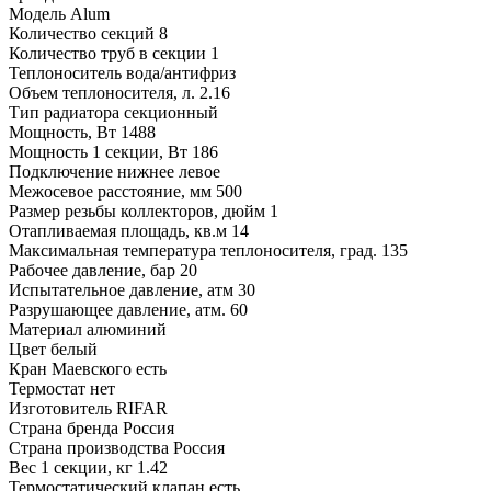
Модель
Alum
Количество секций
8
Количество труб в секции
1
Теплоноситель
вода/антифриз
Объем теплоносителя, л.
2.16
Тип радиатора
секционный
Мощность, Вт
1488
Мощность 1 секции, Вт
186
Подключение
нижнее левое
Межосевое расстояние, мм
500
Размер резьбы коллекторов, дюйм
1
Отапливаемая площадь, кв.м
14
Максимальная температура теплоносителя, град.
135
Рабочее давление, бар
20
Испытательное давление, атм
30
Разрушающее давление, атм.
60
Материал
алюминий
Цвет
белый
Кран Маевского
есть
Термостат
нет
Изготовитель
RIFAR
Страна бренда
Россия
Страна производства
Россия
Вес 1 секции, кг
1.42
Термостатический клапан
есть