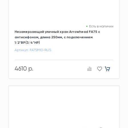
Есть в наличии
Незамерзающий уличный кран Arrowhead FA75 с
антисифоном, длина 250мм, c подключением
1/2"ВР(3/4"НР)
Артикул: FA75M10-RUS
4610 р.