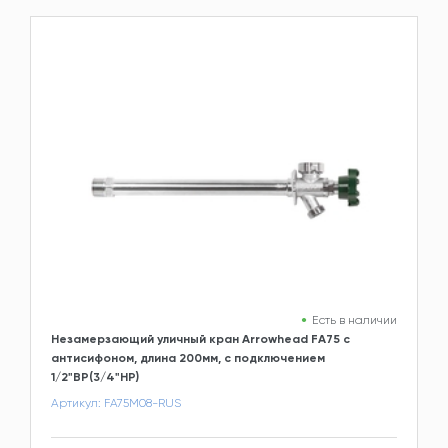
Есть в наличии
Незамерзающий уличный кран Arrowhead FA75 с
антисифоном, длина 200мм, c подключением
1/2"ВР(3/4"НР)
Артикул: FA75M08-RUS