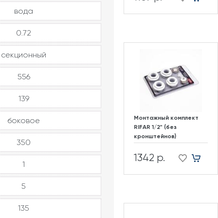
вода
0.72
секционный
556
139
Монтажный комплект
боковое
RIFAR 1/2" (без
кронштейнов)
350
1342 р.
1
5
135