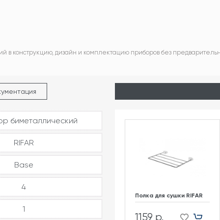
ий в конструкцию, дизайн и комплектацию приборов без предваритель
кументация
ор биметаллический
RIFAR
Base
4
Полка для сушки RIFAR
1
1159 р.