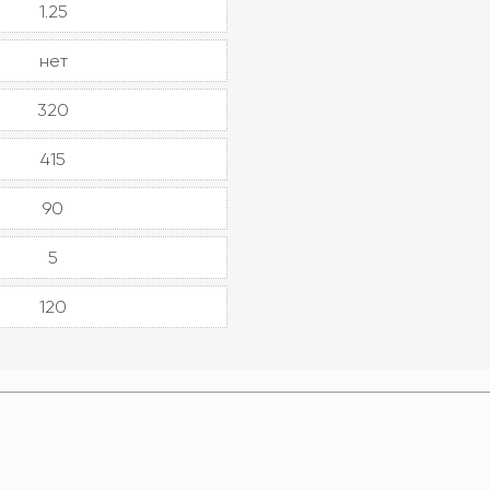
1.25
нет
320
415
90
5
120