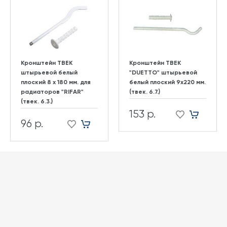
Кронштейн ТВЕК
Кронштейн ТВЕК
штырьевой белый
"DUETTO" штырьевой
плоский 8 х 180 мм. для
белый плоский 9х220 мм.
радиаторов "RIFAR"
(твек. 6.7.)
(твек. 6.3.)
153 р.
96 р.