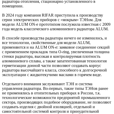
радиатора отопления, стационарно установленного в
помещении.
В 2024 году компания RIFAR приступила к производству
серии электрических приборов с «мокрым» ТЭНом. Для
модели ALUM ON-e прототипом послужила известная с 2009
года модель классического алюминиевого радиатора ALUM.
В способе производства радиатора ничего не изменилось, и
все технологии, свойственные для модели ALUМ,
применяются и на ALUM ON-e: замковое соединение секций
с применением прокладок типа O-ring, увеличенная толщина
стенки радиатора, высокая и контролируемая плотность
алюминиевого сплава, а также запатентованная технология
герметизации донной части позволяют создавать корпус
радиатора высочайшего класса, способного к долгосрочной
эксплуатации с жидкотекучими маслами в горячем виде.
Отдельного внимания заслуживают ТЭН и система
управления радиатора. Во-первых, такие типы ТЭНов ранее
не применялись в отопительных приборах в России, т.к.
технологические возможности предприятий промышленного
сектора, производящих подобное оборудование, не позволяют
создавать изделия с двойной изоляцией, отдельной и
самостоятельной системой контроля и принудительной