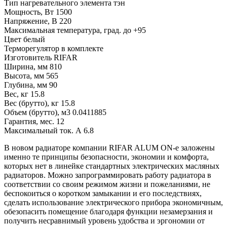
Тип нагревательного элемента
тэн
Мощность, Вт
1500
Напряжение, В
220
Максимальная температура, град.
до +95
Цвет
белый
Терморегулятор
в комплекте
Изготовитель
RIFAR
Ширина, мм
810
Высота, мм
565
Глубина, мм
90
Вес, кг
15.8
Вес (брутто), кг
15.8
Объем (брутто), м3
0.0411885
Гарантия, мес.
12
Максимальный ток. А
6.8
В новом радиаторе компании RIFAR ALUM ON-е заложены
именно те принципы безопасности, экономии и комфорта,
которых нет в линейке стандартных электрических масляных
радиаторов. Можно запрограммировать работу радиатора в
соответствии со своим режимом жизни и пожеланиями, не
беспокоиться о коротком замыкании и его последствиях,
сделать использование электрического прибора экономичным,
обезопасить помещение благодаря функции незамерзания и
получить несравнимый уровень удобства и эргономии от