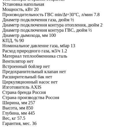
Установка
напольная
Мощность, кВт
20
Производительность ГВС min/Δt=30°C, л/мин
7.8
Диаметр подключения газа, дюйм
½
Диаметр подключения контура отопления, дюйм
2
Диаметр подключения контура ГВС, дюйм
½
Диаметр дымохода, мм
100
КПД, %
90
Номинальное давление газа, мбар
13
Расход природного газа, м3/ч
1.2
Материал теплообменника
сталь
Вентилятор
нет
Встроенный бойлер
нет
Предохранительный клапан
нет
Расширительный бак
нет
Циркуляционный насос
нет
Изготовитель
AXIS
Страна бренда
Россия
Страна производства
Россия
Ширина, мм
257
Высота, мм
850
Глубина, мм
445
Вес, кг
57.5
Гарантия, мес.
36