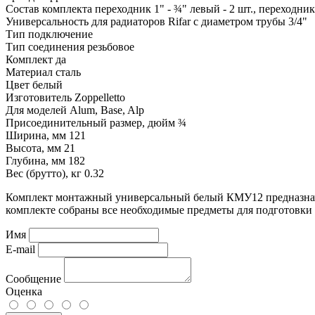
Состав комплекта
переходник 1" - ¾" левый - 2 шт., переходник 
Универсальность
для радиаторов Rifar с диаметром трубы 3/4"
Тип
подключение
Тип соединения
резьбовое
Комплект
да
Материал
сталь
Цвет
белый
Изготовитель
Zoppelletto
Для моделей
Alum, Base, Alp
Присоединительный размер, дюйм
¾
Ширина, мм
121
Высота, мм
21
Глубина, мм
182
Вес (брутто), кг
0.32
Комплект монтажный универсальный белый КМУ12 предназначен
комплекте собраны все необходимые предметы для подготовки 
Имя
E-mail
Сообщение
Оценка