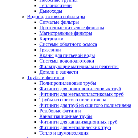
Теплоносители
Дымоходы
Водоподготовка и фильтры
Сетчатые фильтры
Проточные питьевые фильтры
Магистральные фильтры
Картриджи
Системы обратного осмоса
Грязевики
Краны для питьевой воды
Системы водоподготовки
Фильтрующие материалы и реагенты
Детали и запчасти
Трубы и фитинги
Полипропиленовые трубы
Фитинги для полипропиленовых труб
Фитинги для металлопластиковых труб
Трубы из сшитого полиэтилена
Фитинги для труб из сшитого полиэтилена
Резьбовые фитинги
Канализационные трубы
Фитинги для канализационных труб
Фитинги для металлических труб
Тепло и шумоизоляция