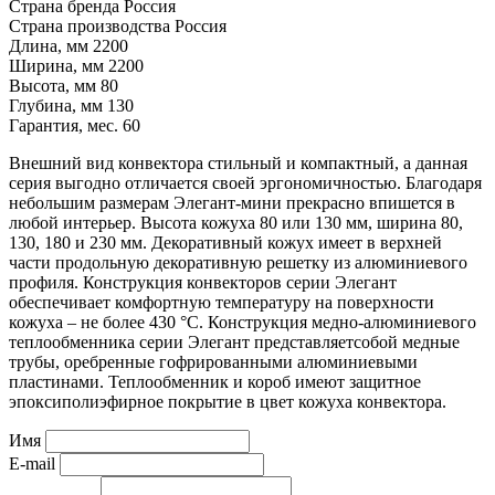
Страна бренда
Россия
Страна производства
Россия
Длина, мм
2200
Ширина, мм
2200
Высота, мм
80
Глубина, мм
130
Гарантия, мес.
60
Внешний вид конвектора стильный и компактный, а данная
серия выгодно отличается своей эргономичностью. Благодаря
небольшим размерам Элегант-мини прекрасно впишется в
любой интерьер. Высота кожуха 80 или 130 мм, ширина 80,
130, 180 и 230 мм. Декоративный кожух имеет в верхней
части продольную декоративную решетку из алюминиевого
профиля. Конструкция конвекторов серии Элегант
обеспечивает комфортную температуру на поверхности
кожуха – не более 430
°
С. Конструкция медно-алюминиевого
теплообменника серии Элегант представляетсобой медные
трубы, оребренные гофрированными алюминиевыми
пластинами. Теплообменник и короб имеют защитное
эпоксиполиэфирное покрытие в цвет кожуха конвектора.
Имя
E-mail