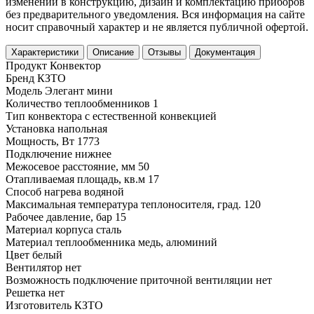
изменений в конструкцию, дизайн и комплектацию приборов
без предварительного уведомления. Вся информация на сайте
носит справочный характер и не является публичной офертой.
Характеристики
Описание
Отзывы
Документация
Продукт
Конвектор
Бренд
КЗТО
Модель
Элегант мини
Количество теплообменников
1
Тип конвектора
с естественной конвекцией
Установка
напольная
Мощность, Вт
1773
Подключение
нижнее
Межосевое расстояние, мм
50
Отапливаемая площадь, кв.м
17
Способ нагрева
водяной
Максимальная температура теплоносителя, град.
120
Рабочее давление, бар
15
Материал корпуса
сталь
Материал теплообменника
медь, алюминий
Цвет
белый
Вентилятор
нет
Возможность подключение приточной вентиляции
нет
Решетка
нет
Изготовитель
КЗТО