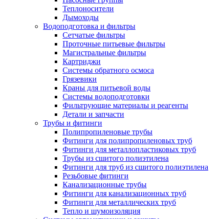
Теплоносители
Дымоходы
Водоподготовка и фильтры
Сетчатые фильтры
Проточные питьевые фильтры
Магистральные фильтры
Картриджи
Системы обратного осмоса
Грязевики
Краны для питьевой воды
Системы водоподготовки
Фильтрующие материалы и реагенты
Детали и запчасти
Трубы и фитинги
Полипропиленовые трубы
Фитинги для полипропиленовых труб
Фитинги для металлопластиковых труб
Трубы из сшитого полиэтилена
Фитинги для труб из сшитого полиэтилена
Резьбовые фитинги
Канализационные трубы
Фитинги для канализационных труб
Фитинги для металлических труб
Тепло и шумоизоляция