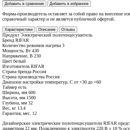
Добавить в сравнение
Добавить в избранное
Фирма-производитель оставляет за собой право на внесение и
справочный характер и не является публичной офертой.
Характеристики
Описание
Отзывы
Продукт
Электрический полотенцесушитель
Бренд
RIFAR
Количество режимов нагрева
3
Мощность, Вт
430
Напряжение, В
230
Цвет
белый
Изготовитель
RIFAR
Страна бренда
Россия
Страна производства
Россия
Диапазон настройки температур, С
от +30 до +60
Таймер
есть
Ширина, мм
600
Высота, мм
1500
Глубина, мм
32
Вес, кг
13.4
Гарантия, мес.
12
Дизайнерские электрические полотенцесушители RIFAR предст
диаметром 22 мм. Подключение к электросети 220 В ± 10 % ос