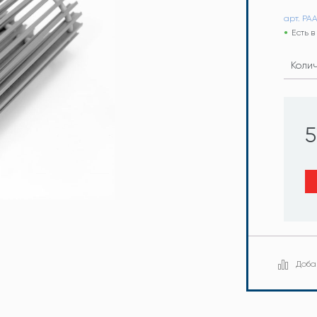
арт. PA
Есть 
Коли
5
Доба