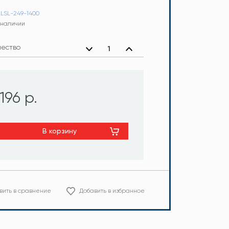
ALSL-249-1400
в наличии
чество
196 р.
В корзину
вить в сравнение
Добавить в избранное