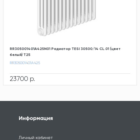
RR305001401A425N01 Радиатор TESI 30500/14 CL.01 (цвет
белый) T25
RR305001401A425
23700 р.
Информация
Личный кабинет