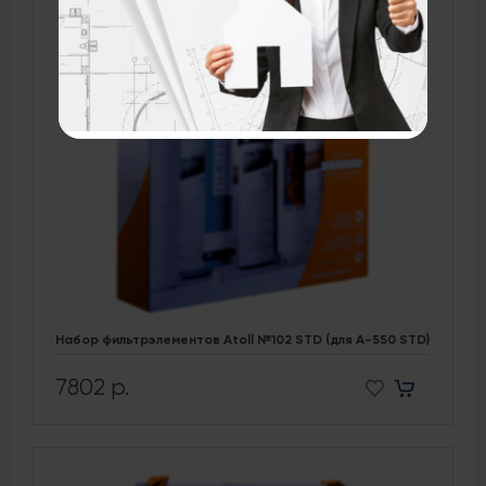
Набор фильтрэлементов Atoll №102 STD (для A-550 STD)
7802 р.