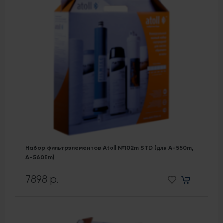
Набор фильтрэлементов Atoll №102m STD (для A-550m,
A-560Em)
7898 р.