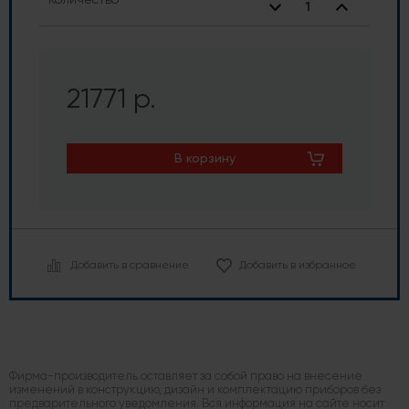
21771 р.
В корзину
Добавить в сравнение
Добавить в избранное
Фирма-производитель оставляет за собой право на внесение
изменений в конструкцию, дизайн и комплектацию приборов без
предварительного уведомления. Вся информация на сайте носит