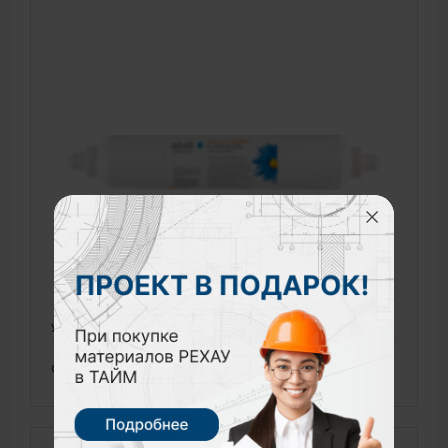
Угольный постфильтр Atoll ck-2586c
911 р.