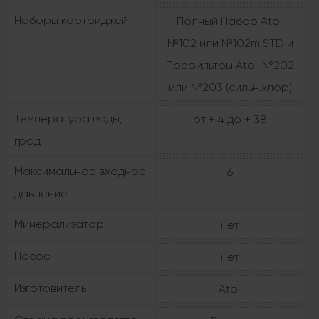
Наборы картриджей
Полный Набор Atoll
№102 или №102m STD и
Префильтры Atoll №202
или №203 (сильн.хлор)
Температура воды,
от + 4 до + 38
град
Максимальное входное
6
давление
Минерализатор
нет
Насос
нет
Изготовитель
Atoll