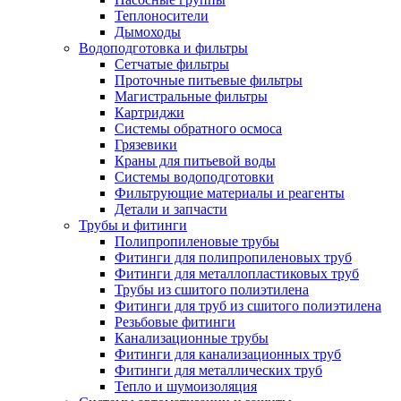
Теплоносители
Дымоходы
Водоподготовка и фильтры
Сетчатые фильтры
Проточные питьевые фильтры
Магистральные фильтры
Картриджи
Системы обратного осмоса
Грязевики
Краны для питьевой воды
Системы водоподготовки
Фильтрующие материалы и реагенты
Детали и запчасти
Трубы и фитинги
Полипропиленовые трубы
Фитинги для полипропиленовых труб
Фитинги для металлопластиковых труб
Трубы из сшитого полиэтилена
Фитинги для труб из сшитого полиэтилена
Резьбовые фитинги
Канализационные трубы
Фитинги для канализационных труб
Фитинги для металлических труб
Тепло и шумоизоляция