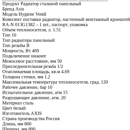
Продукт
Радиатор стальной панельный
Бренд
Axis
Модель
Hygiene Ventil
Комплект поставки
радиатор, настенный монтажный кронштейн -
RA-N 013G1382 – 1 шт., паспорт, упаковка
Объем теплоносителя, л.
1.51
Тип
10
Тип радиатора
панельный
Тип резьбы
В
Мощность, Вт
469
Подключение
нижнее
Межосевое расстояние, мм
50
Присоединительная резьба
1/2
Отапливаемая площадь, кв.м
4.69
Толщина стенки, мм
1.2
Максимальная температура теплоносителя, град.
120
Рабочее давление, бар
10
Испытательное давление, атм
15
Разрушающее давление, атм.
20
Материал
сталь
Цвет
белый
Изготовитель
AXIS
Страна производства
Россия
Длина, мм
800
Ширина, мм
800