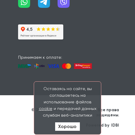
Принимаем к оплате:
Оставаясь на сайте, вы
соглашаетесь на
использование файлов
cookie
и передачей данных
© 2026 Группа компаний «Тайм». Все права 
защищены. 
службам веб-аналитики
                    Powered by 
IDBI
Хорошо