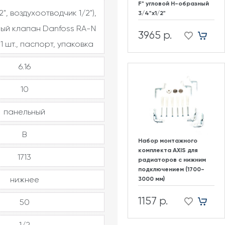
F" угловой H-образный
2", воздухоотводчик 1/2"),
3/4"х1/2"
ый клапан Danfoss RA-N
3965 р.
1 шт., паспорт, упаковка
6.16
10
панельный
В
Набор монтажного
комплекта AXIS для
1713
радиаторов с нижним
подключением (1700-
нижнее
3000 мм)
1157 р.
50
1/2