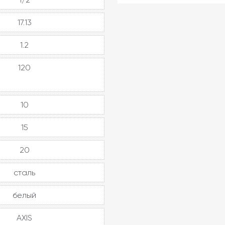
17.13
1.2
120
10
15
20
сталь
белый
AXIS