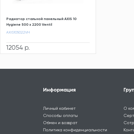
Радиатор стальной панельный AXIS 10
Hygiene 500 x 2200 Ventil
AXIS105022VH
12054 р.
Информация
Гру
Личный кабинет
О ко
Способы оплаты
Серт
Обмен и возврат
Сотр
Политика конфиденциальности
Конт