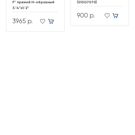
F" прямой H-образный
(013G7070)
3/4"х1/2"
900 р.
3965 р.