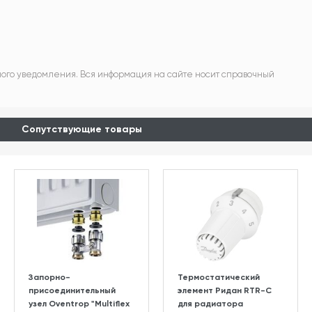
ного уведомления. Вся информация на сайте носит справочный
Сопутствующие товары
Запорно-
Термостатический
присоединительный
элемент Ридан RTR-C
узел Oventrop "Multiflex
для радиатора