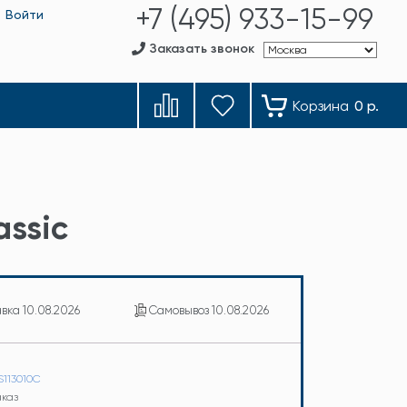
+7 (495) 933-15-99
Войти
Заказать звонок
Корзина
0 р.
assic
авка
10.08.2026
Самовывоз
10.08.2026
S113010C
аказ