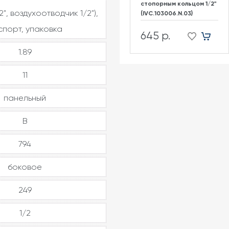
стопорным кольцом 1/2"
2", воздухоотводчик 1/2"),
(IVC.103006.N.03)
спорт, упаковка
645 р.
1.89
11
панельный
В
794
боковое
249
1/2