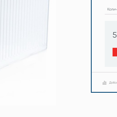
Коли
5
Доба