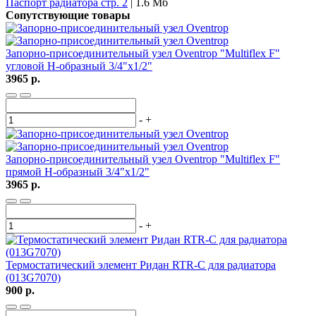
Паспорт радиатора стр. 2
| 1.6 Мб
Сопутствующие товары
Запорно-присоединительный узел Oventrop "Multiflex F"
угловой H-образный 3/4"х1/2"
3965 р.
-
+
Запорно-присоединительный узел Oventrop "Multiflex F"
прямой H-образный 3/4"х1/2"
3965 р.
-
+
Термостатический элемент Ридан RTR-C для радиатора
(013G7070)
900 р.