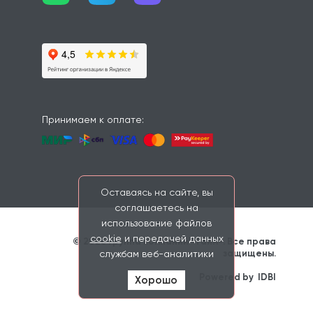
Принимаем к оплате:
Оставаясь на сайте, вы
соглашаетесь на
использование файлов
cookie
и передачей данных
© 2026 Группа компаний «Тайм». Все права 
защищены. 
службам веб-аналитики
                    Powered by 
IDBI
Хорошо