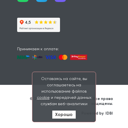
Принимаем к оплате:
Оставаясь на сайте, вы
соглашаетесь на
использование файлов
cookie
и передачей данных
© 2026 Группа компаний «Тайм». Все права 
защищены. 
службам веб-аналитики
                    Powered by 
IDBI
Хорошо