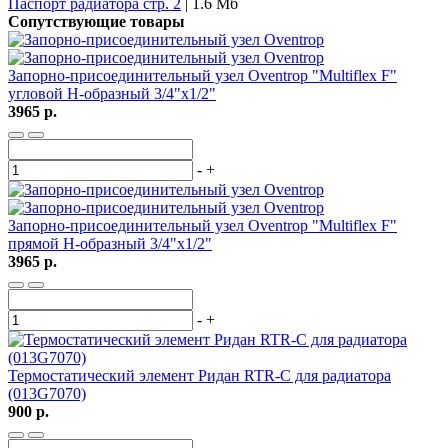
Паспорт радиатора стр. 2
| 1.6 Мб
Сопутствующие товары
Запорно-присоединительный узел Oventrop "Multiflex F"
угловой H-образный 3/4"х1/2"
3965 р.
-
+
Запорно-присоединительный узел Oventrop "Multiflex F"
прямой H-образный 3/4"х1/2"
3965 р.
-
+
Термостатический элемент Ридан RTR-C для радиатора
(013G7070)
900 р.