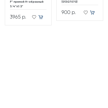
F" прямой H-образный
(013G7070)
3/4"х1/2"
900 р.
3965 р.