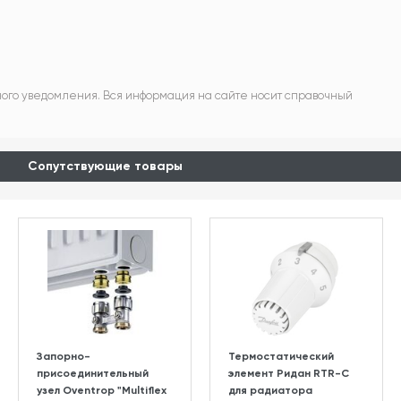
ного уведомления. Вся информация на сайте носит справочный
Сопутствующие товары
Запорно-
Термостатический
присоединительный
элемент Ридан RTR-C
узел Oventrop "Multiflex
для радиатора