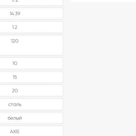
14.39
1.2
120
10
15
20
сталь
белый
AXIS