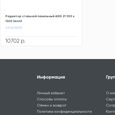
Радиатор стальной панельный AXIS 21 300 x
1300 Ventil
AXIS213013V
10702 р.
Информация
Гру
Личный кабинет
О ко
Способы оплаты
Серт
Обмен и возврат
Сотр
Политика конфиденциальности
Конт