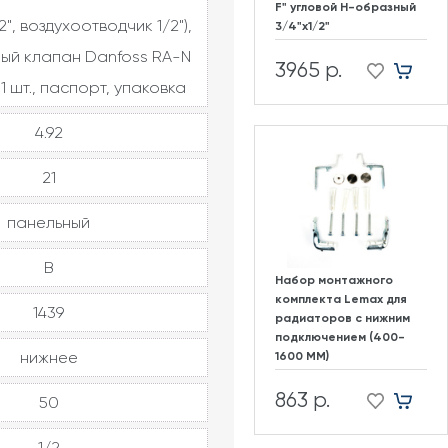
F" угловой H-образный
2", воздухоотводчик 1/2"),
3/4"х1/2"
ый клапан Danfoss RA-N
3965 р.
1 шт., паспорт, упаковка
4.92
21
панельный
В
Набор монтажного
комплекта Lemax для
1439
радиаторов с нижним
подключением (400-
нижнее
1600 ММ)
863 р.
50
1/2