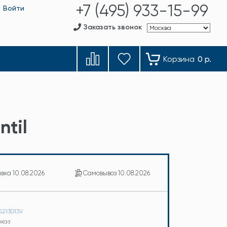
+7 (495) 933-15-99
Войти
Заказать звонок
Корзина
0 р.
ntil
авка
10.08.2026
Самовывоз
10.08.2026
S213013V
аказ