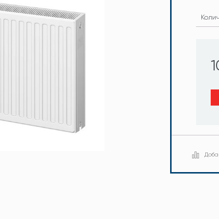
Коли
1
Доба