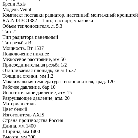
Бренд
Axis
Модель
Ventil
Комплект поставки
радиатор, настенный монтажный кронштейн -
RA-N 013G1382 – 1 шт., паспорт, упаковка
Объем теплоносителя, л.
5.3
Тип
21
Тип радиатора
панельный
Тип резьбы
В
Мощность, Вт
1537
Подключение
нижнее
Межосевое расстояние, мм
50
Присоединительная резьба
1/2
Отапливаемая площадь, кв.м
15.37
Толщина стенки, мм
1.2
Максимальная температура теплоносителя, град.
120
Рабочее давление, бар
10
Испытательное давление, атм
15
Разрушающее давление, атм.
20
Материал
сталь
Цвет
белый
Изготовитель
AXIS
Страна производства
Россия
Длина, мм
1400
Ширина, мм
1400
Высота, мм
300