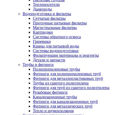
Теплоносители
Дымоходы
Водоподготовка и фильтры
Сетчатые фильтры
Проточные питьевые фильтры
Магистральные фильтры
Картриджи
Системы обратного осмоса
Грязевики
Краны для питьевой воды
Системы водоподготовки
Фильтрующие материалы и реагенты
Детали и запчасти
Трубы и фитинги
Полипропиленовые трубы
Фитинги для полипропиленовых труб
Фитинги для металлопластиковых труб
Трубы из сшитого полиэтилена
Фитинги для труб из сшитого полиэтилена
Резьбовые фитинги
Канализационные трубы
Фитинги для канализационных труб
Фитинги для металлических труб
Тепло и шумоизоляция