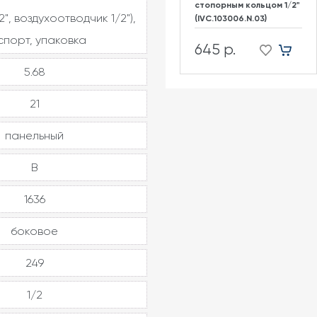
стопорным кольцом 1/2"
2", воздухоотводчик 1/2"),
(IVC.103006.N.03)
спорт, упаковка
645 р.
5.68
21
панельный
В
1636
боковое
249
1/2