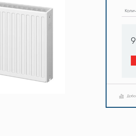
Коли
9
Доба