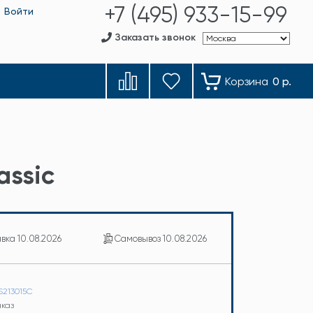
+7 (495) 933-15-99
Войти
Заказать звонок
Корзина
0 р.
assic
авка
10.08.2026
Самовывоз
10.08.2026
S213015C
аказ