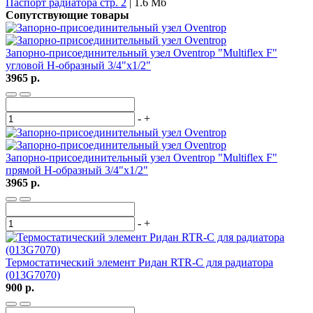
Паспорт радиатора стр. 2
| 1.6 Мб
Сопутствующие товары
Запорно-присоединительный узел Oventrop "Multiflex F"
угловой H-образный 3/4"х1/2"
3965 р.
-
+
Запорно-присоединительный узел Oventrop "Multiflex F"
прямой H-образный 3/4"х1/2"
3965 р.
-
+
Термостатический элемент Ридан RTR-C для радиатора
(013G7070)
900 р.