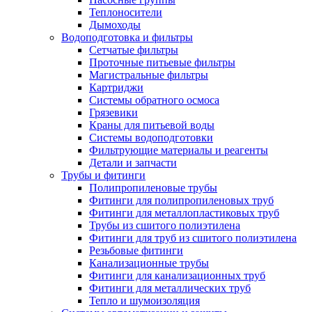
Теплоносители
Дымоходы
Водоподготовка и фильтры
Сетчатые фильтры
Проточные питьевые фильтры
Магистральные фильтры
Картриджи
Системы обратного осмоса
Грязевики
Краны для питьевой воды
Системы водоподготовки
Фильтрующие материалы и реагенты
Детали и запчасти
Трубы и фитинги
Полипропиленовые трубы
Фитинги для полипропиленовых труб
Фитинги для металлопластиковых труб
Трубы из сшитого полиэтилена
Фитинги для труб из сшитого полиэтилена
Резьбовые фитинги
Канализационные трубы
Фитинги для канализационных труб
Фитинги для металлических труб
Тепло и шумоизоляция