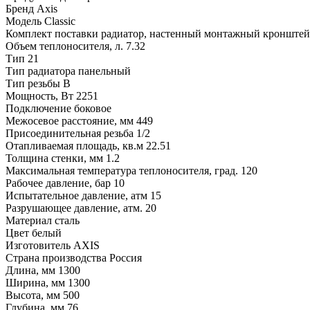
Бренд
Axis
Модель
Classic
Комплект поставки
радиатор, настенный монтажный кронштейн -
Объем теплоносителя, л.
7.32
Тип
21
Тип радиатора
панельный
Тип резьбы
В
Мощность, Вт
2251
Подключение
боковое
Межосевое расстояние, мм
449
Присоединительная резьба
1/2
Отапливаемая площадь, кв.м
22.51
Толщина стенки, мм
1.2
Максимальная температура теплоносителя, град.
120
Рабочее давление, бар
10
Испытательное давление, атм
15
Разрушающее давление, атм.
20
Материал
сталь
Цвет
белый
Изготовитель
AXIS
Страна производства
Россия
Длина, мм
1300
Ширина, мм
1300
Высота, мм
500
Глубина, мм
76