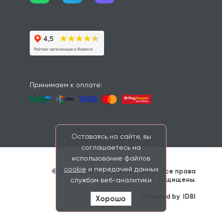
Принимаем к оплате:
Оставаясь на сайте, вы
соглашаетесь на
использование файлов
cookie
и передачей данных
© 2026 Группа компаний «Тайм». Все права 
защищены. 
службам веб-аналитики
                    Powered by 
IDBI
Хорошо