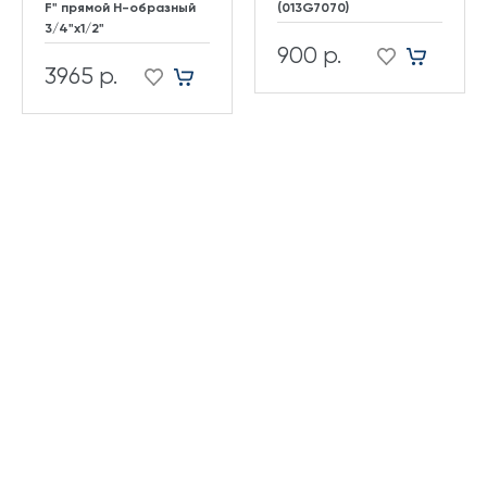
F" прямой H-образный
(013G7070)
3/4"х1/2"
900 р.
3965 р.