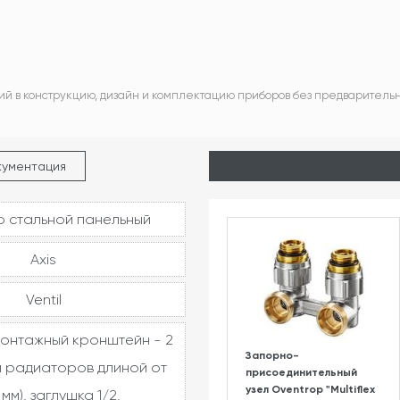
ий в конструкцию, дизайн и комплектацию приборов без предваритель
кументация
 стальной панельный
Axis
Ventil
монтажный кронштейн - 2
Запорно-
я радиаторов длиной от
присоединительный
узел Oventrop "Multiflex
 мм), заглушка 1/2,