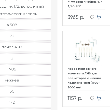
F" угловой H-образный
водчик 1/2, встроенный
3/4"х1/2"
татический клапан
3965 р.
4.508
22
панельный
В
1906
Набор монтажного
комплекта AXIS для
радиаторов с нижним
нижнее
подключением (1700-
3000 мм)
50
1157 р.
1/2