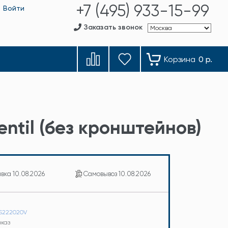
+7 (495) 933-15-99
Войти
Заказать звонок
Корзина
0 р.
ntil (без кронштейнов)
авка
10.08.2026
Самовывоз
10.08.2026
IS222020V
аказ