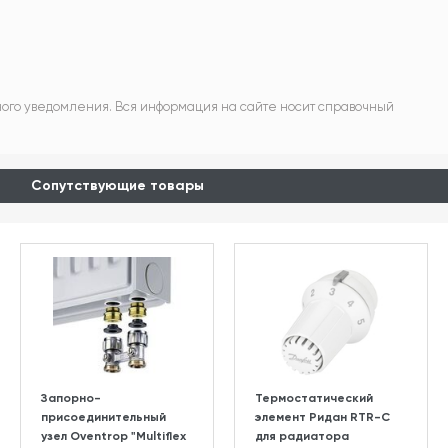
ного уведомления. Вся информация на сайте носит справочный
Сопутствующие товары
Запорно-
Термостатический
присоединительный
элемент Ридан RTR-C
узел Oventrop "Multiflex
для радиатора