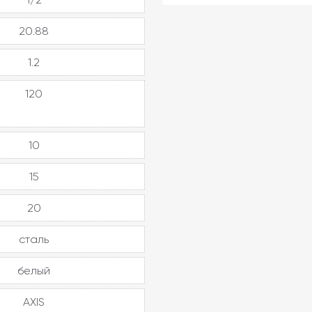
20.88
1.2
120
10
15
20
сталь
белый
AXIS