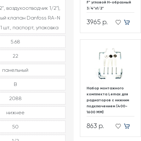
F" угловой H-образный
2", воздухоотводчик 1/2"),
3/4"х1/2"
ый клапан Danfoss RA-N
3965 р.
1 шт., паспорт, упаковка
5.68
22
панельный
В
Набор монтажного
комплекта Lemax для
2088
радиаторов с нижним
подключением (400-
нижнее
1600 ММ)
863 р.
50
1/2