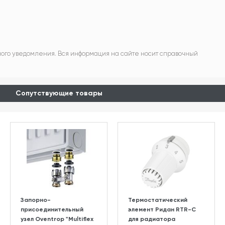
ного уведомления. Вся информация на сайте носит справочный
Сопутствующие товары
Запорно-
Термостатический
присоединительный
элемент Ридан RTR-C
узел Oventrop "Multiflex
для радиатора