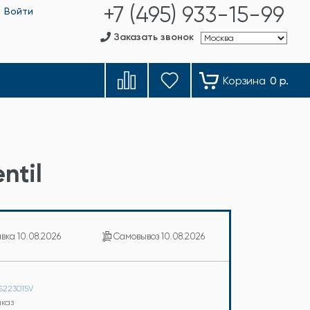
+7 (495) 933-15-99
Войти
Заказать звонок
Корзина
0 р.
ntil
авка
10.08.2026
Самовывоз
10.08.2026
IS223015V
аказ