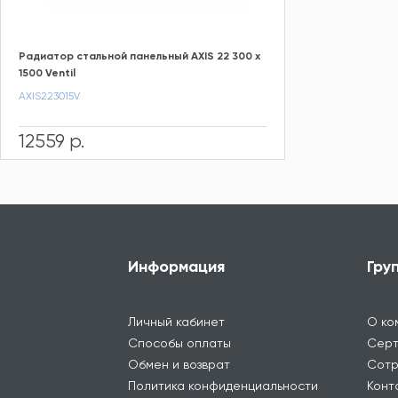
Радиатор стальной панельный AXIS 22 300 x
1500 Ventil
AXIS223015V
12559 р.
Информация
Гру
Личный кабинет
О ко
Способы оплаты
Серт
Обмен и возврат
Сотр
Политика конфиденциальности
Конт