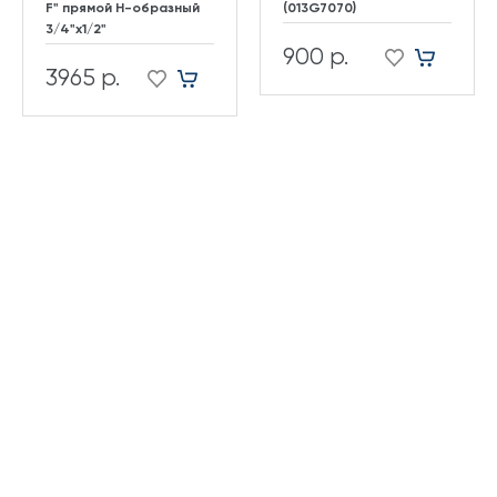
F" прямой H-образный
(013G7070)
3/4"х1/2"
900 р.
3965 р.