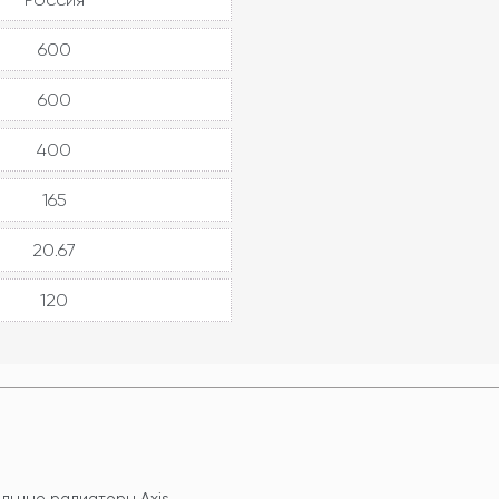
600
600
400
165
20.67
120
льные радиаторы Axis