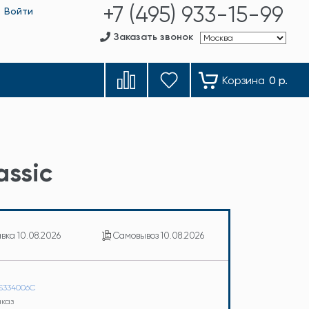
+7 (495) 933-15-99
Войти
Заказать звонок
Корзина
0 р.
assic
авка
10.08.2026
Самовывоз
10.08.2026
IS334006C
аказ