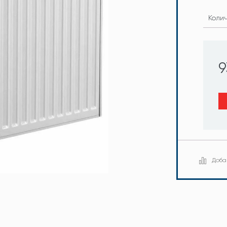
Коли
9
Доба