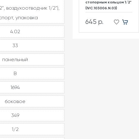
стопорным кольцом 1/2"
2", воздухоотводчик 1/2"),
(IVC.103006.N.03)
спорт, упаковка
645 р.
4.02
33
панельный
В
1694
боковое
349
1/2