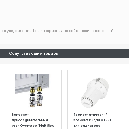
ного уведомления. Вся информация на сайте носит справочный
Сопутствующие товары
Запорно-
Термостатический
присоединительный
элемент Ридан RTR-C
узел Oventrop "Multiflex
для радиатора