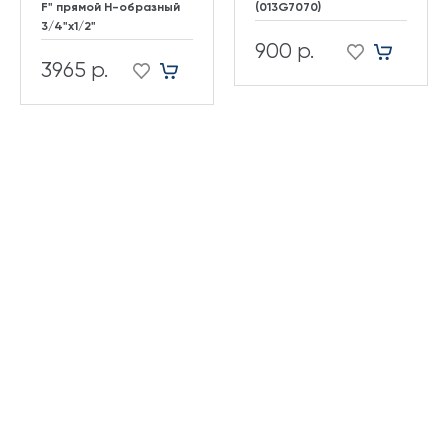
F" прямой H-образный
(013G7070)
3/4"х1/2"
900 р.
3965 р.