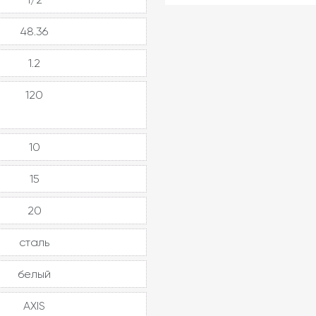
48.36
1.2
120
10
15
20
сталь
белый
AXIS