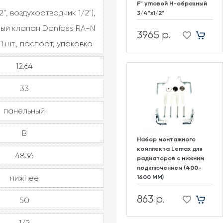
F" угловой H-образный
2", воздухоотводчик 1/2"),
3/4"х1/2"
ый клапан Danfoss RA-N
3965 р.
1 шт., паспорт, упаковка
12.64
33
панельный
В
Набор монтажного
комплекта Lemax для
4836
радиаторов с нижним
подключением (400-
нижнее
1600 ММ)
863 р.
50
1/2