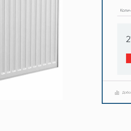
Коли
2
Доба