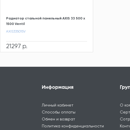
Радиатор стальной панельный AXIS 33 500 x
1500 Ventil
AXIS335015V
21297 р.
Информация
Гру
Личный кабинет
О ко
Способы оплаты
Серт
Обмен и возврат
Сотр
Политика конфиденциальности
Конт