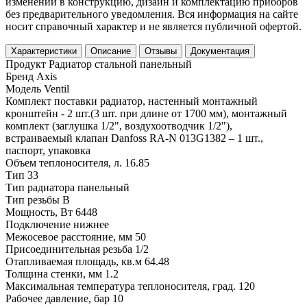
изменений в конструкцию, дизайн и комплектацию приборов
без предварительного уведомления. Вся информация на сайте
носит справочный характер и не является публичной офертой.
Характеристики
Описание
Отзывы
Документация
Продукт
Радиатор стальной панельный
Бренд
Axis
Модель
Ventil
Комплект поставки
радиатор, настенный монтажный
кронштейн - 2 шт.(3 шт. при длине от 1700 мм), монтажный
комплект (заглушка 1/2", воздухоотводчик 1/2"),
встраиваемый клапан Danfoss RA-N 013G1382 – 1 шт.,
паспорт, упаковка
Объем теплоносителя, л.
16.85
Тип
33
Тип радиатора
панельный
Тип резьбы
В
Мощность, Вт
6448
Подключение
нижнее
Межосевое расстояние, мм
50
Присоединительная резьба
1/2
Отапливаемая площадь, кв.м
64.48
Толщина стенки, мм
1.2
Максимальная температура теплоносителя, град.
120
Рабочее давление, бар
10