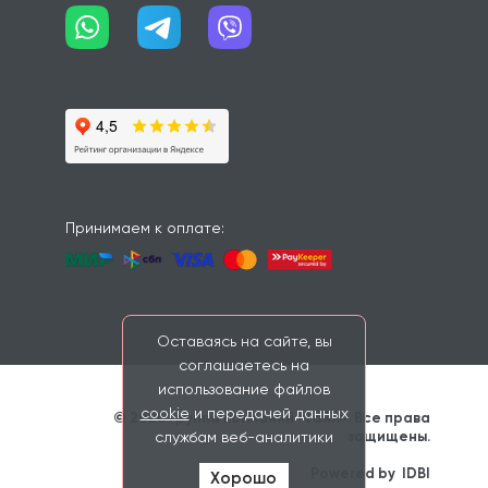
Принимаем к оплате:
Оставаясь на сайте, вы
соглашаетесь на
использование файлов
cookie
и передачей данных
© 2026 Группа компаний «Тайм». Все права 
защищены. 
службам веб-аналитики
                    Powered by 
IDBI
Хорошо