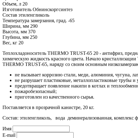
Объем, л
20
Изготовитель
Обнинскоргсинтез
Состав
этиленгликоль
Температура замерзания, град.
-65
Ширина, мм
290
Высота, мм
370
Глубина, мм
250
Вес, кг
20
Теплохладоноситель THERMO TRUST-65 20 - антифриз, предна
химическую жидкость красного цвета. Начало кристаллизации
THERMO TRUST-65, наряду со своим основным низкозамерзаю
не вызывает коррозию стали, меди, алюминия, чугуна, ла
не разрушает пластиковые, металлопластиковые трубы и 
предотвращает появление накипи в котлах и теплообмен
пожаробезопасный;
приготовлен из качественного сырья.
Поставляется в прозрачной канистре, 20 кг.
Состав: этиленгликоль, вода деминерализованная, комплекс ф
Имя
E-mail