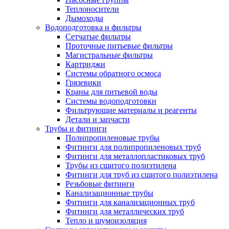
Теплоносители
Дымоходы
Водоподготовка и фильтры
Сетчатые фильтры
Проточные питьевые фильтры
Магистральные фильтры
Картриджи
Системы обратного осмоса
Грязевики
Краны для питьевой воды
Системы водоподготовки
Фильтрующие материалы и реагенты
Детали и запчасти
Трубы и фитинги
Полипропиленовые трубы
Фитинги для полипропиленовых труб
Фитинги для металлопластиковых труб
Трубы из сшитого полиэтилена
Фитинги для труб из сшитого полиэтилена
Резьбовые фитинги
Канализационные трубы
Фитинги для канализационных труб
Фитинги для металлических труб
Тепло и шумоизоляция