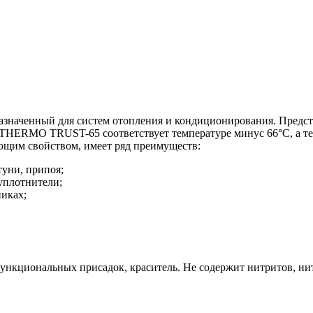
значенный для систем отопления и кондиционирования. Предст
 THERMO TRUST-65 соответствует температуре минус 66°С, а те
щим свойством, имеет ряд преимуществ:
туни, припоя;
уплотнители;
никах;
ункциональных присадок, краситель. Не содержит нитритов, нит