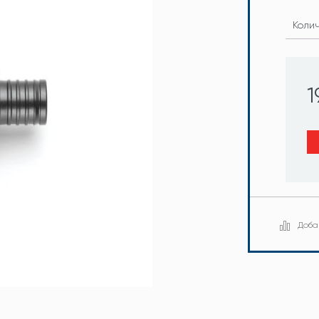
Коли
1
Доба