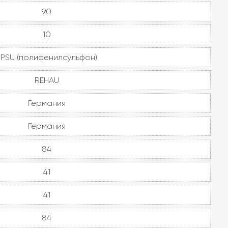
90
10
PPSU (полифенилсульфон)
REHAU
Германия
Германия
84
41
41
84