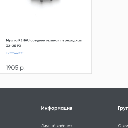
Муфта REHAU соединительная переходная
32-25 PX
11600441001
1905 р.
Информация
Гру
Личный кабинет
О ко