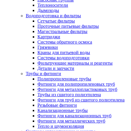
Теплоносители
Дымоходы
Водоподготовка и фильтры
Сетчатые фильтры
Проточные питьевые фильтры
Магистральные фильтры
Картриджи
Системы обратного осмоса
Грязевики
Краны для питьевой воды
Системы водоподготовки
Фильтрующие материалы и реагенты
Детали и запчасти
Трубы и фитинги
Полипропиленовые трубы
Фитинги для полипропиленовых труб
Фитинги для металлопластиковых труб
Трубы из сшитого полиэтилена
Фитинги для труб из сшитого полиэтилена
Резьбовые фитинги
Канализационные трубы
Фитинги для канализационных труб
Фитинги для металлических труб
Тепло и шумоизоляция