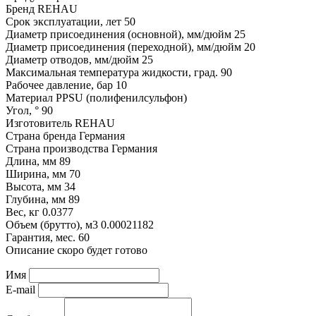
Бренд
REHAU
Срок эксплуатации, лет
50
Диаметр присоединения (основной), мм/дюйм
25
Диаметр присоединения (переходной), мм/дюйм
20
Диаметр отводов, мм/дюйм
25
Максимальная температура жидкости, град.
90
Рабочее давление, бар
10
Материал
PPSU (полифенилсульфон)
Угол, °
90
Изготовитель
REHAU
Страна бренда
Германия
Страна производства
Германия
Длина, мм
89
Ширина, мм
70
Высота, мм
34
Глубина, мм
89
Вес, кг
0.0377
Объем (брутто), м3
0.00021182
Гарантия, мес.
60
Описание скоро будет готово
Имя
E-mail