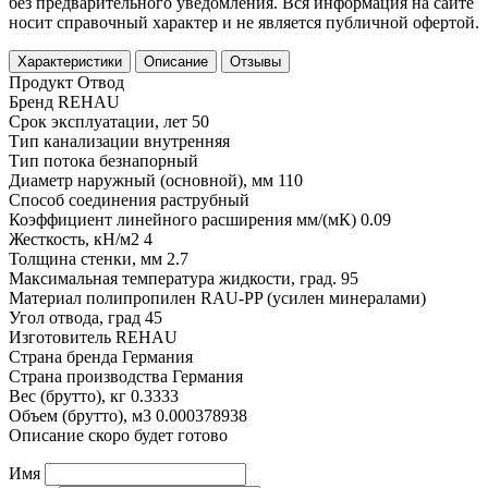
без предварительного уведомления. Вся информация на сайте
носит справочный характер и не является публичной офертой.
Характеристики
Описание
Отзывы
Продукт
Отвод
Бренд
REHAU
Срок эксплуатации, лет
50
Тип канализации
внутренняя
Тип потока
безнапорный
Диаметр наружный (основной), мм
110
Способ соединения
раструбный
Коэффициент линейного расширения мм/(мК)
0.09
Жесткость, кН/м2
4
Толщина стенки, мм
2.7
Максимальная температура жидкости, град.
95
Материал
полипропилен RAU-PP (усилен минералами)
Угол отвода, град
45
Изготовитель
REHAU
Страна бренда
Германия
Страна производства
Германия
Вес (брутто), кг
0.3333
Объем (брутто), м3
0.000378938
Описание скоро будет готово
Имя