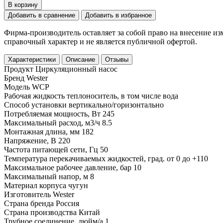
В корзину
Добавить в сравнение
Добавить в избранное
Фирма-производитель оставляет за собой право на внесение и
справочный характер и не является публичной офертой.
Характеристики
Описание
Отзывы
Продукт
Циркуляционный насос
Бренд
Wester
Модель
WCP
Рабочая жидкость
теплоноситель, в том числе вода
Способ установки
вертикально/горизонтально
Потребляемая мощность, Вт
245
Максимальный расход, м3/ч
8.5
Монтажная длина, мм
182
Напряжение, В
220
Частота питающей сети, Гц
50
Температура перекачиваемых жидкостей, град.
от 0 до +110
Максимальное рабочее давление, бар
10
Максимальный напор, м
8
Материал корпуса
чугун
Изготовитель
Wester
Страна бренда
Россия
Страна производства
Китай
Трубное соединение, дюйм/а
1