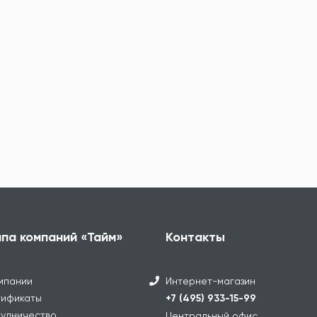
ппа компаний «Тайм»
Контакты
мпании
Интернет-магазин
ификаты
+7 (495) 933-15-99
удничество
Центральный офис