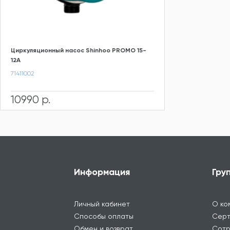
Циркуляционный насос Shinhoo PROMO 15-
12A
71411002
10990 р.
Информация
Гру
Личный кабинет
О ко
Способы оплаты
Серт
Обмен и возврат
Сотр