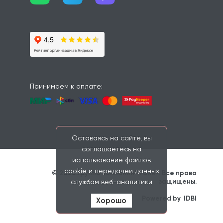
Принимаем к оплате:
Оставаясь на сайте, вы
соглашаетесь на
использование файлов
cookie
и передачей данных
© 2026 Группа компаний «Тайм». Все права 
защищены. 
службам веб-аналитики
                    Powered by 
IDBI
Хорошо