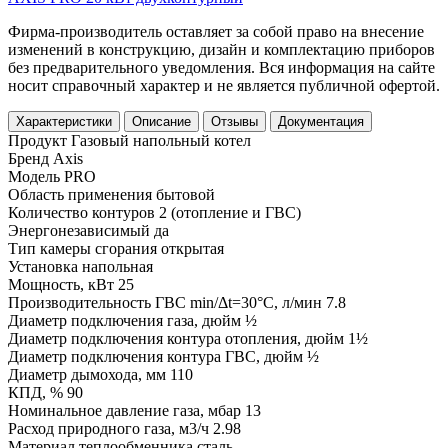
Фирма-производитель оставляет за собой право на внесение
изменений в конструкцию, дизайн и комплектацию приборов
без предварительного уведомления. Вся информация на сайте
носит справочный характер и не является публичной офертой.
Характеристики
Описание
Отзывы
Документация
Продукт
Газовый напольный котел
Бренд
Axis
Модель
PRO
Область применения
бытовой
Количество контуров
2 (отопление и ГВС)
Энергонезависимый
да
Тип камеры сгорания
открытая
Установка
напольная
Мощность, кВт
25
Производительность ГВС min/Δt=30°C, л/мин
7.8
Диаметр подключения газа, дюйм
½
Диаметр подключения контура отопления, дюйм
1½
Диаметр подключения контура ГВС, дюйм
½
Диаметр дымохода, мм
110
КПД, %
90
Номинальное давление газа, мбар
13
Расход природного газа, м3/ч
2.98
Материал теплообменника
сталь