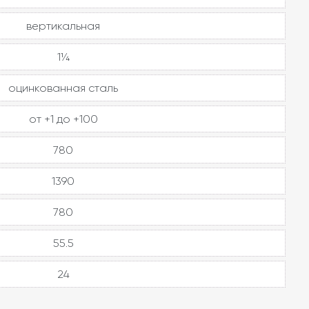
вертикальная
1¼
оцинкованная сталь
от +1 до +100
780
1390
780
55.5
24