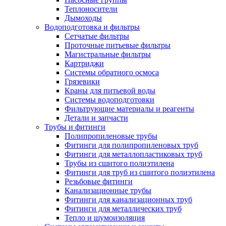
Теплоносители
Дымоходы
Водоподготовка и фильтры
Сетчатые фильтры
Проточные питьевые фильтры
Магистральные фильтры
Картриджи
Системы обратного осмоса
Грязевики
Краны для питьевой воды
Системы водоподготовки
Фильтрующие материалы и реагенты
Детали и запчасти
Трубы и фитинги
Полипропиленовые трубы
Фитинги для полипропиленовых труб
Фитинги для металлопластиковых труб
Трубы из сшитого полиэтилена
Фитинги для труб из сшитого полиэтилена
Резьбовые фитинги
Канализационные трубы
Фитинги для канализационных труб
Фитинги для металлических труб
Тепло и шумоизоляция