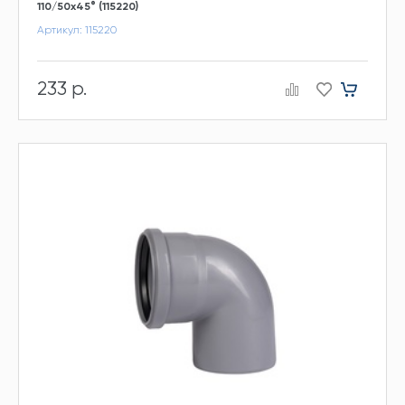
110/50х45° (115220)
Артикул: 115220
233 р.