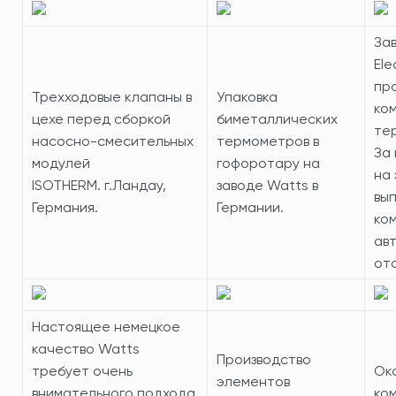
За
Ele
пр
Трехходовые клапаны в
Упаковка
ко
цехе перед сборкой
биметаллических
те
насосно-смесительных
термометров в
За
модулей
гофоротару на
на
ISOTHERM. г.Ландау,
заводе Watts в
вы
Германия.
Германии.
ко
ав
от
Настоящее немецкое
качество Watts
Производство
требует очень
Ок
элементов
внимательного подхода
ко