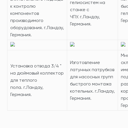
гелиосистем на
к контролю
бы
станке с
компонентов
гел
ЧПУ. г.Ландау,
производимого
Гер
Германия.
оборудования. г.Ландау,
Германия.
Мн
Изготовление
ск
Установка отвода 3/4 "
латунных патрубков
им
на дюймовый коллектор
для насосных групп
по
для теплого
быстрого монтажа
ра
пола. г.Ландау,
котельных. г.Ландау,
ко
Германия.
Германия.
про
Гер