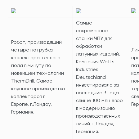
Самые
современные
станки ЧПУ для
Робот, производящий
обработки
четыре патрубка
Ли
латунных изделий.
коллектора теплого
пр
Компания Watts
пола в минуту по
па
Industries
новейшей технологии
ко
Deutschland
ThermDrill. Самое
по
инвестировала за
крупное производство
те
последние 3 года
коллекторов в
све
свыше 100 млн евро
Европе. г.Ландау,
Гер
в модернизацию
Германия.
производственных
линий. г.Ландау,
Германия.