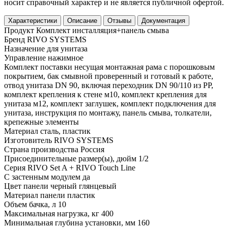
носит справочный характер и не является публичной офертой.
Характеристики
Описание
Отзывы
Документация
Продукт
Комплект инсталляция+панель смыва
Бренд
RIVO SYSTEMS
Назначение
для унитаза
Управление
нажимное
Комплект поставки
несущая монтажная рама с порошковым
покрытием, бак смывной проверенный и готовый к работе,
отвод унитаза DN 90, включая переходник DN 90/110 из PP,
комплект крепления к стене м10, комплект крепления для
унитаза м12, комплект заглушек, комплект подключения для
унитаза, инструкция по монтажу, панель смыва, толкатели,
крепежные элементы
Материал
сталь, пластик
Изготовитель
RIVO SYSTEMS
Страна производства
Россия
Присоединительные размер(ы), дюйм
1/2
Серия
RIVO Set A + RIVO Touch Line
С застенным модулем
да
Цвет панели
черный глянцевый
Материал панели
пластик
Объем бачка, л
10
Максимальная нагрузка, кг
400
Минимальная глубина установки, мм
160